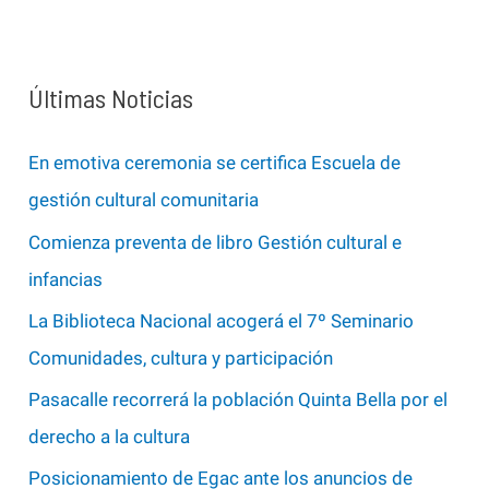
s
c
a
Últimas Noticias
r
p
En emotiva ceremonia se certifica Escuela de
o
gestión cultural comunitaria
r
Comienza preventa de libro Gestión cultural e
:
infancias
La Biblioteca Nacional acogerá el 7º Seminario
Comunidades, cultura y participación
Pasacalle recorrerá la población Quinta Bella por el
derecho a la cultura
Posicionamiento de Egac ante los anuncios de