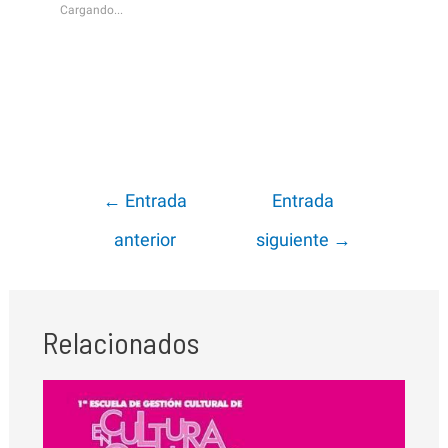
Cargando...
Navegación
←
Entrada
Entrada
de
anterior
siguiente
→
entradas
Relacionados