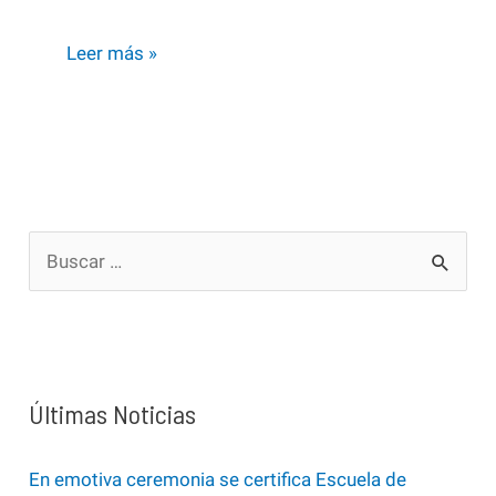
IV
Leer más »
Foro
Humanista
Latinoamericano
abordará
la
B
Cultura
u
Comunitaria
s
c
a
Últimas Noticias
r
p
En emotiva ceremonia se certifica Escuela de