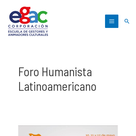
Ir
al
Busc
contenido
Main
Menu
Foro Humanista
Latinoamericano