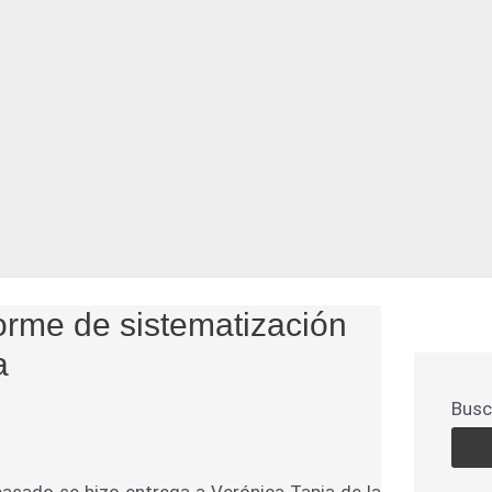
orme de sistematización
a
Busc
pasado se hizo entrega a Verónica Tapia de la