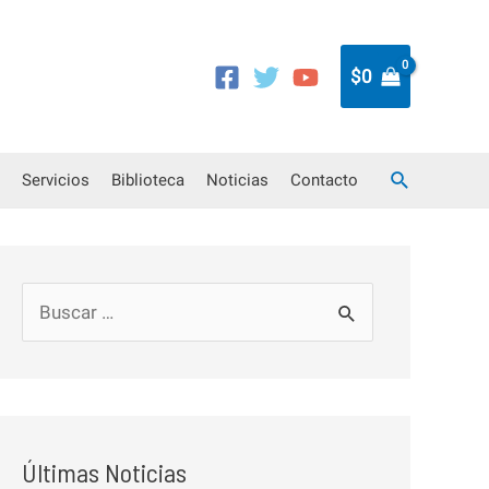
$
0
Buscar
Servicios
Biblioteca
Noticias
Contacto
B
u
s
c
a
Últimas Noticias
r