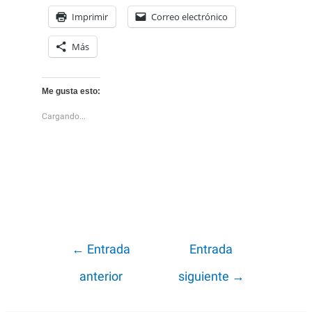
Imprimir
Correo electrónico
Más
Me gusta esto:
Cargando...
Navegación
←
Entrada
Entrada
de
anterior
siguiente
→
entradas