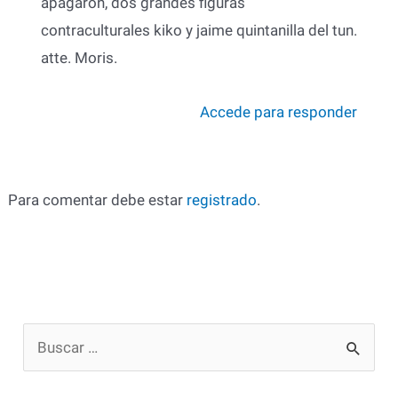
apagaron, dos grandes figuras
contraculturales kiko y jaime quintanilla del tun.
atte. Moris.
Accede para responder
Para comentar debe estar
registrado
.
B
u