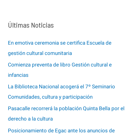
s
c
a
Últimas Noticias
r
p
En emotiva ceremonia se certifica Escuela de
o
gestión cultural comunitaria
r
Comienza preventa de libro Gestión cultural e
:
infancias
La Biblioteca Nacional acogerá el 7º Seminario
Comunidades, cultura y participación
Pasacalle recorrerá la población Quinta Bella por el
derecho a la cultura
Posicionamiento de Egac ante los anuncios de