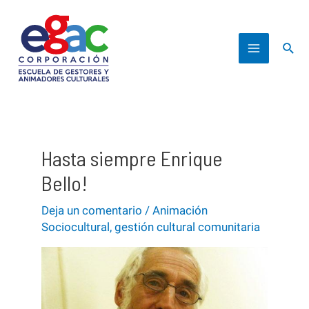
Ir
al
Busc
contenido
Main
Menu
Hasta siempre Enrique
Bello!
Deja un comentario
/
Animación
Sociocultural
,
gestión cultural comunitaria