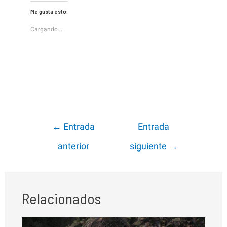
Me gusta esto:
Cargando...
Navegación
←
Entrada
Entrada
de
anterior
siguiente
→
entradas
Relacionados