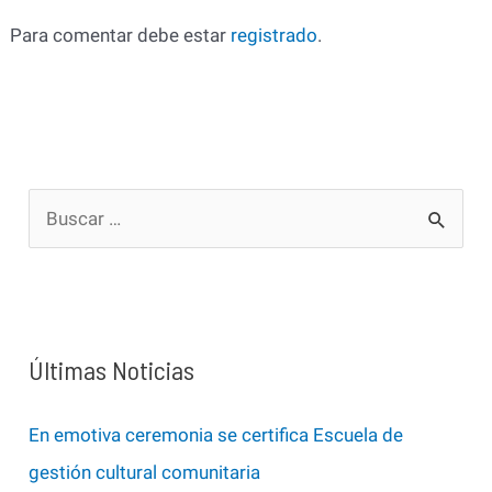
Para comentar debe estar
registrado
.
B
u
s
c
a
Últimas Noticias
r
p
En emotiva ceremonia se certifica Escuela de
o
gestión cultural comunitaria