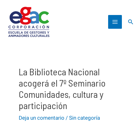
Ir
al
Busc
contenido
Main
Menu
La Biblioteca Nacional
acogerá el 7º Seminario
Comunidades, cultura y
participación
Deja un comentario
/
Sin categoría