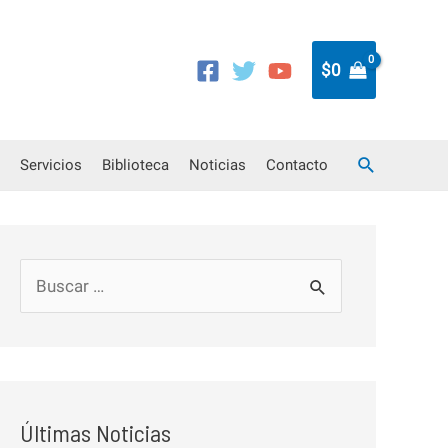
$
0
Buscar
Servicios
Biblioteca
Noticias
Contacto
B
u
s
c
a
Últimas Noticias
r