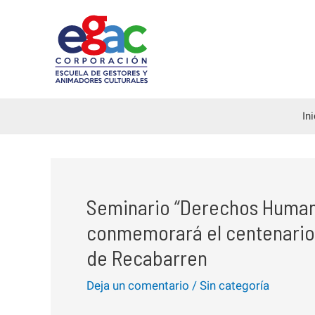
Ir
al
contenido
In
Seminario “Derechos Human
conmemorará el centenario 
de Recabarren
Deja un comentario
/
Sin categoría