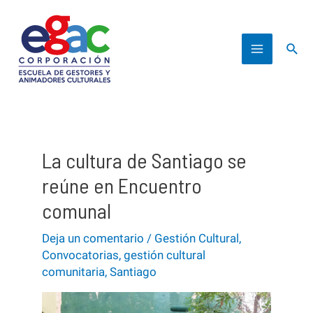
Ir
al
Busc
contenido
Main
Menu
La cultura de Santiago se
reúne en Encuentro
comunal
Deja un comentario
/
Gestión Cultural
,
Convocatorias
,
gestión cultural
comunitaria
,
Santiago