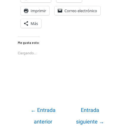
Imprimir
Correo electrónico
Más
Me gusta esto:
Cargando...
Navegación
←
Entrada
Entrada
de
anterior
siguiente
→
entradas