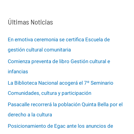
c
a
Últimas Noticias
r
p
En emotiva ceremonia se certifica Escuela de
o
gestión cultural comunitaria
r
Comienza preventa de libro Gestión cultural e
:
infancias
La Biblioteca Nacional acogerá el 7º Seminario
Comunidades, cultura y participación
Pasacalle recorrerá la población Quinta Bella por el
derecho a la cultura
Posicionamiento de Egac ante los anuncios de