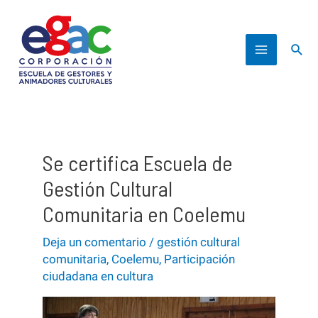
Ir
al
Busc
contenido
Main
Menu
Se certifica Escuela de
Gestión Cultural
Comunitaria en Coelemu
Deja un comentario
/
gestión cultural
comunitaria
,
Coelemu
,
Participación
ciudadana en cultura