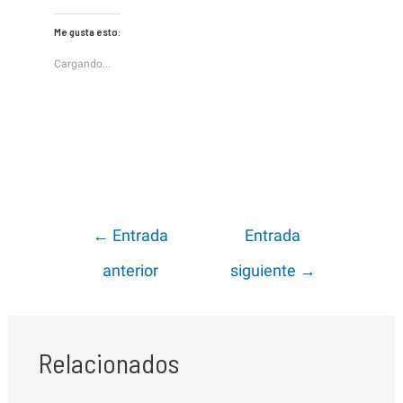
Me gusta esto:
Cargando...
Navegación
←
Entrada
Entrada
de
anterior
siguiente
→
entradas
Relacionados