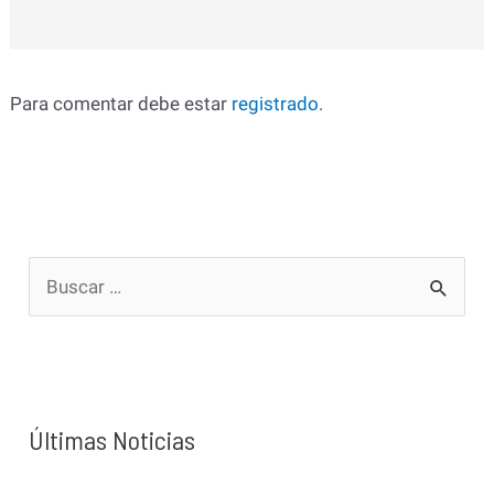
Para comentar debe estar
registrado
.
B
u
s
c
a
Últimas Noticias
r