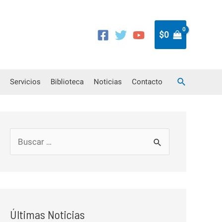
$
0
Buscar
Servicios
Biblioteca
Noticias
Contacto
B
u
s
c
a
Últimas Noticias
r