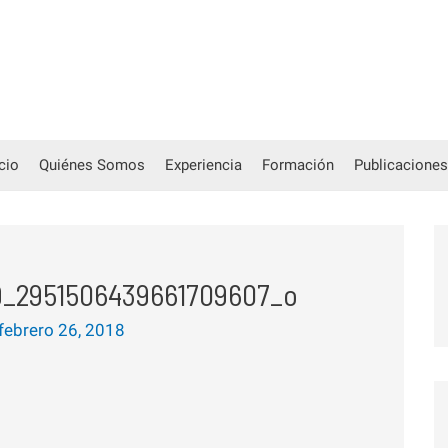
icio
Quiénes Somos
Experiencia
Formación
Publicaciones
9_2951506439661709607_o
febrero 26, 2018