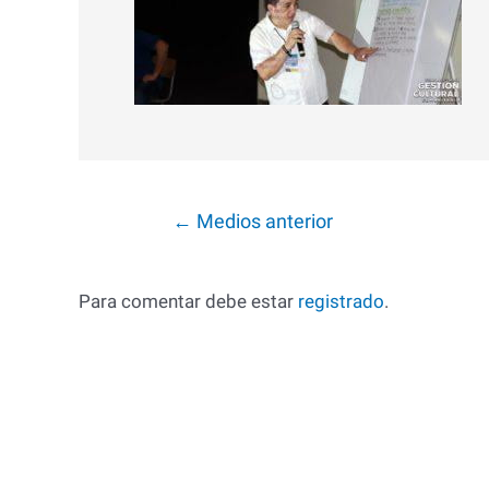
Navegación
←
Medios anterior
de
entradas
Para comentar debe estar
registrado
.