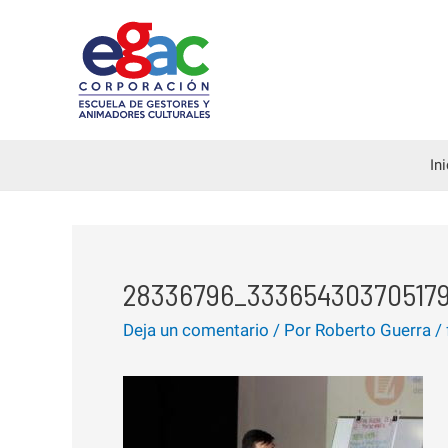
Ir
al
contenido
In
28336796_33365430370517
Deja un comentario
/ Por
Roberto Guerra
/