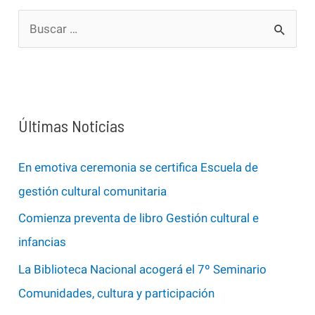
B
u
s
c
a
Últimas Noticias
r
p
En emotiva ceremonia se certifica Escuela de
o
gestión cultural comunitaria
r
Comienza preventa de libro Gestión cultural e
:
infancias
La Biblioteca Nacional acogerá el 7º Seminario
Comunidades, cultura y participación