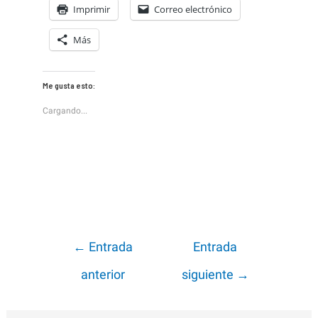
Imprimir
Correo electrónico
Más
Me gusta esto:
Cargando...
Navegación
←
Entrada
Entrada
de
anterior
siguiente
→
entradas