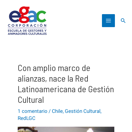
Ir
al
Busc
contenido
Main
Menu
Con amplio marco de
alianzas, nace la Red
Latinoamericana de Gestión
Cultural
1 comentario
/
Chile
,
Gestión Cultural
,
RedLGC