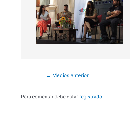
Navegación
←
Medios anterior
de
entradas
Para comentar debe estar
registrado
.