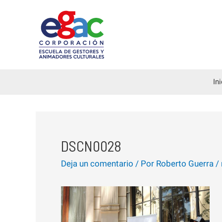
Ir
al
contenido
In
DSCN0028
Deja un comentario
/ Por
Roberto Guerra
/