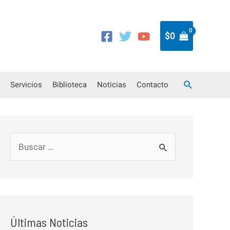
$
0
Buscar
Servicios
Biblioteca
Noticias
Contacto
B
u
s
c
a
Últimas Noticias
r