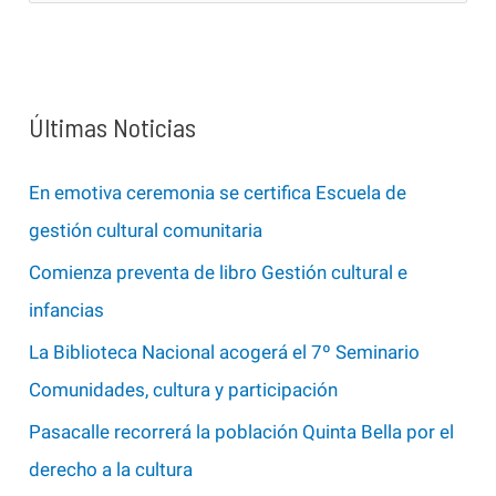
s
c
a
Últimas Noticias
r
p
En emotiva ceremonia se certifica Escuela de
o
gestión cultural comunitaria
r
Comienza preventa de libro Gestión cultural e
:
infancias
La Biblioteca Nacional acogerá el 7º Seminario
Comunidades, cultura y participación
Pasacalle recorrerá la población Quinta Bella por el
derecho a la cultura