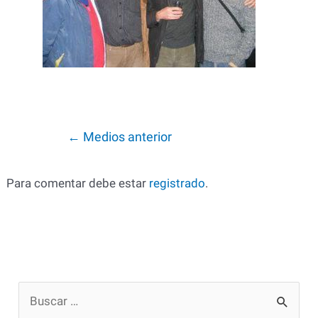
Navegación
←
Medios anterior
de
entradas
Para comentar debe estar
registrado
.
B
u