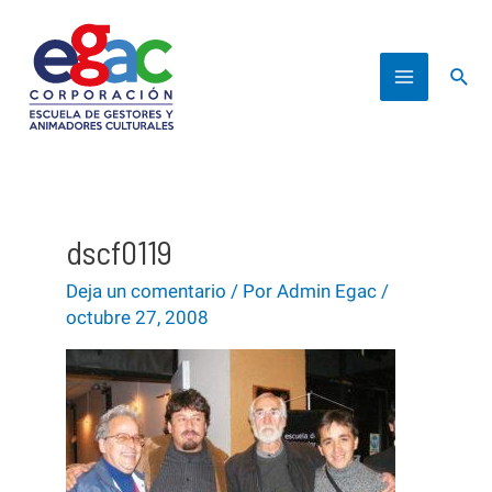
Ir
al
Busc
contenido
Main
Menu
dscf0119
Deja un comentario
/ Por
Admin Egac
/
octubre 27, 2008