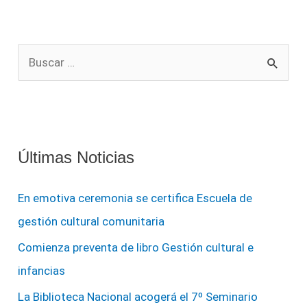
B
u
s
c
a
Últimas Noticias
r
p
En emotiva ceremonia se certifica Escuela de
o
gestión cultural comunitaria
r
Comienza preventa de libro Gestión cultural e
:
infancias
La Biblioteca Nacional acogerá el 7º Seminario