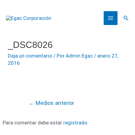
Ir
al
Busc
contenido
Main
Menu
_DSC8026
Deja un comentario
/ Por
Admin Egac
/
enero 27,
2016
Navegación
←
Medios anterior
de
entradas
Para comentar debe estar
registrado
.