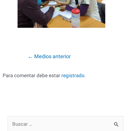
Navegación
←
Medios anterior
de
entradas
Para comentar debe estar
registrado
.
B
u