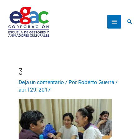
Ir
al
Busc
contenido
Main
Menu
3
Deja un comentario
/ Por
Roberto Guerra
/
abril 29, 2017