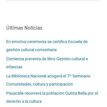
s
c
a
Últimas Noticias
r
p
En emotiva ceremonia se certifica Escuela de
o
gestión cultural comunitaria
r
Comienza preventa de libro Gestión cultural e
:
infancias
La Biblioteca Nacional acogerá el 7º Seminario
Comunidades, cultura y participación
Pasacalle recorrerá la población Quinta Bella por el
derecho a la cultura